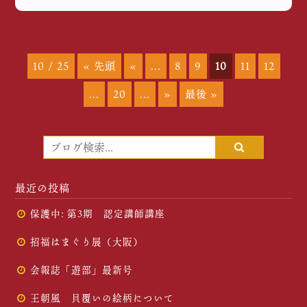
10 / 25
« 先頭
«
...
8
9
10
11
12
...
20
...
»
最後 »
最近の投稿
保護中: 第3期 認定講師講座
招福はまぐり展（大阪）
会報誌「遊部」最新号
王朝風 貝覆いの絵柄について