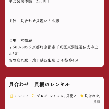
平安装束体験 2500円
主催 貝合わせ貝覆いとも藤
会場 玄想庵
〒600-8095 京都府京都市下京区東洞院通仏光寺上
ル301
阪急烏丸駅・地下鉄四条駅 から徒歩4分
貝合わせ 貝桶のレンタル
2023.6.3
ブログ
,
レンタル
,
貝覆い
貝合わせ
,
貝桶