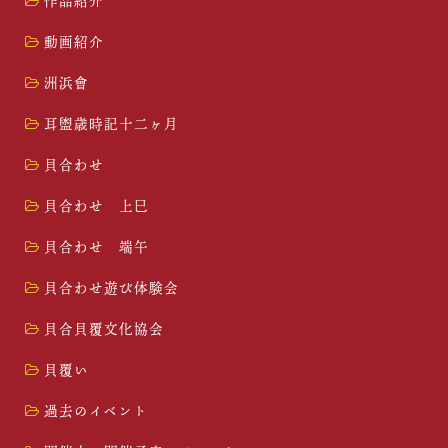
作品紹介
動画紹介
洲浜會
耳盥歳時記十二ヶ月
貝合わせ
貝合わせ 上巳
貝合わせ 端午
貝合わせ遊び体験会
貝合貝覆文化協会
貝覆い
過去のイベント