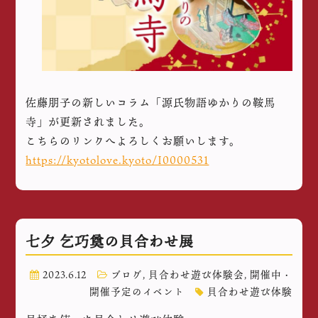
佐藤朋子の新しいコラム「源氏物語ゆかりの鞍馬
寺」が更新されました。
こちらのリンクへよろしくお願いします。
https://kyotolove.kyoto/I0000531
七夕 乞巧奠の貝合わせ展
2023.6.12
ブログ
,
貝合わせ遊び体験会
,
開催中・
開催予定のイベント
貝合わせ遊び体験