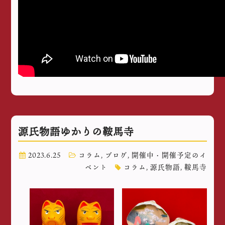
源氏物語ゆかりの鞍馬寺
2023.6.25
コラム
,
ブログ
,
開催中・開催予定のイ
ベント
コラム
,
源氏物語
,
鞍馬寺