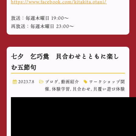
https://www.facebook.com/kitakita.otani/
放送：毎週木曜日 19:00〜
再放送：毎週木曜日 23:00～
七夕 乞巧奠 貝合わせとともに楽し
む五節句
2023.7.8
ブログ
,
動画紹介
ワークショップ開
催
,
体験学習
,
貝合わせ
,
貝覆い遊び体験