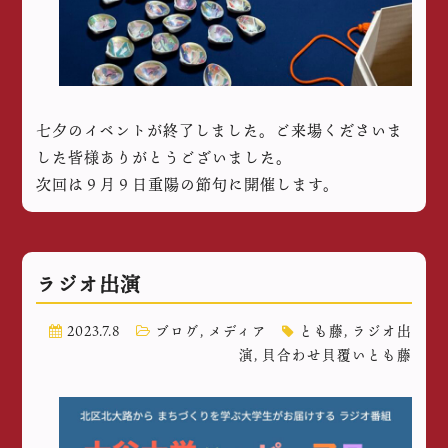
七夕のイベントが終了しました。ご来場くださいま
した皆様ありがとうございました。
次回は９月９日重陽の節句に開催します。
ラジオ出演
2023.7.8
ブログ
,
メディア
とも藤
,
ラジオ出
演
,
貝合わせ貝覆いとも藤