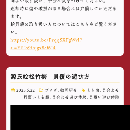
両手で取り扱い、十分に気をつけてください。
返却時に傷や破損がある場合には弁償していただき
ます。
蛤貝殻の取り扱い方についてはこちらをご覧くださ
い。
https://youtu.be/PrqqSXFgWvI?
si=YiUo9ibjgx8ef6J4
源氏絵松竹梅 貝覆の遊び方
2023.5.22
ブログ
,
動画紹介
とも藤
,
貝合わせ
貝覆いとも藤
,
貝合わせ遊び体験
,
貝覆い遊び体験