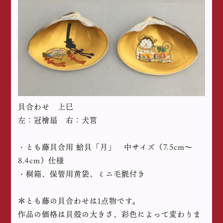
貝合わせ 上巳
左：冠檜扇 右：犬筥
・とも藤貝合用 蛤貝「月」 中サイズ（7.5cm〜
8.4cm）仕様
・桐箱、保管用黄袋、ミニ毛氈付き
＊とも藤の貝合わせは1点物です。
作品の価格は貝殻の大きさ、彩色によって変わりま