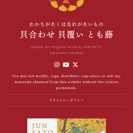
わかちがたくはなれがたいもの
貝合わせ 貝覆い とも藤
Animal Art Original Work by JUN SATO
kaiawase tomofuji
You may not modify, copy, distribute, reproduce or sell any
materials obtained from this website without the written
permission.
プライバシーポリシー