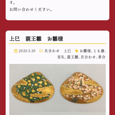
す。
お問い合わせください。
上巳 親王雛 お雛様
2020.5.20
貝合わせ 上巳
お雛様
,
とも藤
,
室礼
,
親王雛
,
貝合わせ
,
香合