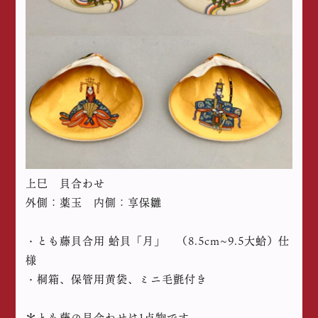
上巳 貝合わせ
外側：薬玉 内側：享保雛
・とも藤貝合用 蛤貝「月」 （8.5cm~9.5大蛤）仕
様
・桐箱、保管用黄袋、ミニ毛氈付き
＊とも藤の貝合わせは1点物です。