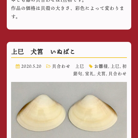
作品の価格は貝殻の大きさ、彩色によって変わりま
す。
上巳 犬筥 いぬばこ
2020.5.20
貝合わせ 上巳
お雛様
,
上巳
,
初
節句
,
室礼
,
犬筥
,
貝合わせ