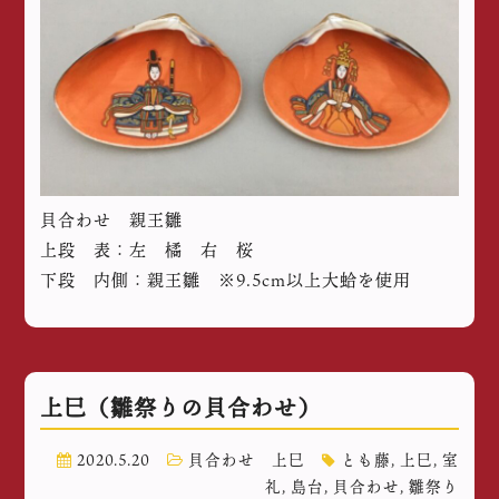
貝合わせ 親王雛
上段 表：左 橘 右 桜
下段 内側：親王雛 ※9.5cm以上大蛤を使用
上巳（雛祭りの貝合わせ）
2020.5.20
貝合わせ 上巳
とも藤
,
上巳
,
室
礼
,
島台
,
貝合わせ
,
雛祭り