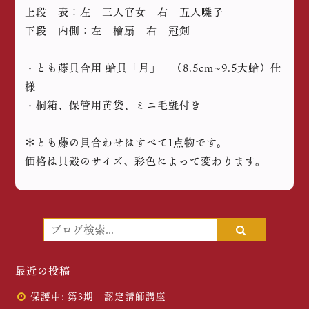
上段 表：左 三人官女 右 五人囃子
下段 内側：左 檜扇 右 冠剣
・とも藤貝合用 蛤貝「月」 （8.5cm~9.5大蛤）仕
様
・桐箱、保管用黄袋、ミニ毛氈付き
＊とも藤の貝合わせはすべて1点物です。
価格は貝殻のサイズ、彩色によって変わります。
最近の投稿
保護中: 第3期 認定講師講座