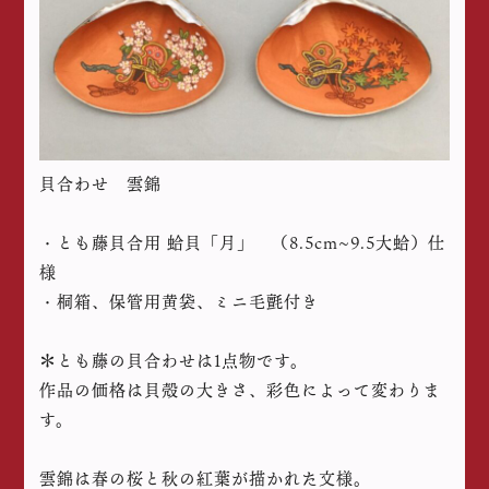
貝合わせ 雲錦
・とも藤貝合用 蛤貝「月」 （8.5cm~9.5大蛤）仕
様
・桐箱、保管用黄袋、ミニ毛氈付き
＊とも藤の貝合わせは1点物です。
作品の価格は貝殻の大きさ、彩色によって変わりま
す。
雲錦は春の桜と秋の紅葉が描かれた文様。