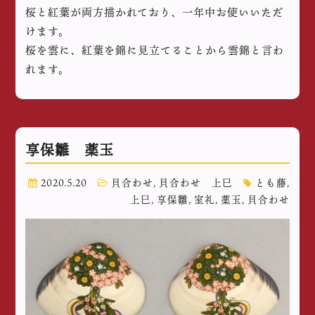
桜と紅葉が両方描かれており、一年中お使いいただ
けます。
桜を雲に、紅葉を錦に見立てることから雲錦と言わ
れます。
享保雛 薬玉
2020.5.20
貝合わせ
,
貝合わせ 上巳
とも藤
,
上巳
,
享保雛
,
室礼
,
薬玉
,
貝合わせ