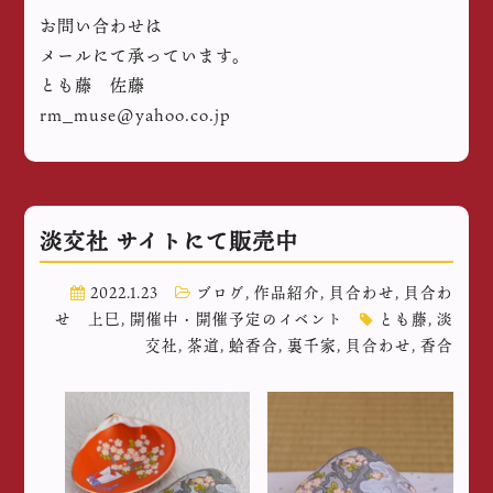
お問い合わせは
メールにて承っています。
とも藤 佐藤
rm_muse@yahoo.co.jp
淡交社 サイトにて販売中
2022.1.23
ブログ
,
作品紹介
,
貝合わせ
,
貝合わ
せ 上巳
,
開催中・開催予定のイベント
とも藤
,
淡
交社
,
茶道
,
蛤香合
,
裏千家
,
貝合わせ
,
香合