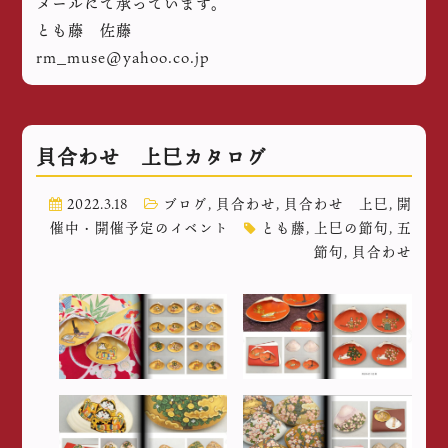
メールにて承っています。
とも藤 佐藤
rm_muse@yahoo.co.jp
貝合わせ 上巳カタログ
2022.3.18
ブログ
,
貝合わせ
,
貝合わせ 上巳
,
開
催中・開催予定のイベント
とも藤
,
上巳の節句
,
五
節句
,
貝合わせ