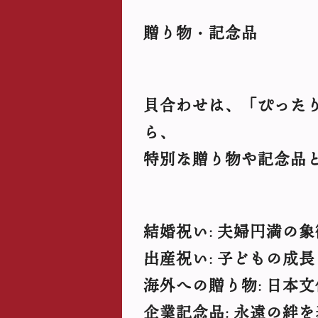
贈り物・記念品
貝合わせは、「ぴった
ら、
特別な贈り物や記念品
結婚祝い
夫婦円満の象
:
出産祝い
子どもの成長
:
海外への贈り物
日本文
:
企業記念品
永遠の絆を
: