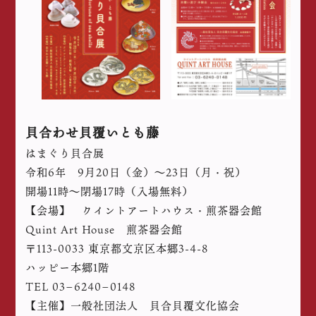
貝合わせ貝覆いとも藤
はまぐり貝合展
令和6年 9月20日（金）〜23日（月・祝）
開場11時〜閉場17時（入場無料）
【会場】 クイントアートハウス・煎茶器会館
Quint Art House 煎茶器会館
〒113-0033 東京都文京区本郷3-4-8
ハッピー本郷1階
TEL 03−6240−0148
【主催】一般社団法人 貝合貝覆文化協会