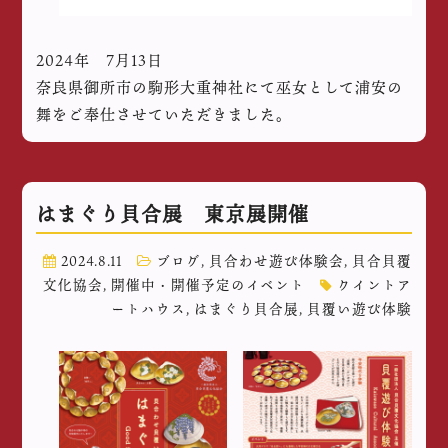
2024年 7月13日
奈良県御所市の駒形大重神社にて巫女として浦安の
舞をご奉仕させていただきました。
はまぐり貝合展 東京展開催
2024.8.11
ブログ
,
貝合わせ遊び体験会
,
貝合貝覆
文化協会
,
開催中・開催予定のイベント
クイントア
ートハウス
,
はまぐり貝合展
,
貝覆い遊び体験