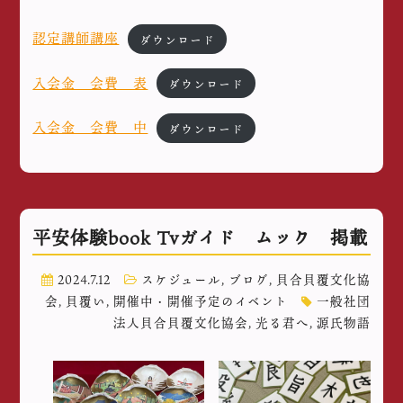
認定講師講座
ダウンロード
入会金 会費 表
ダウンロード
入会金 会費 中
ダウンロード
平安体験book Tvガイド ムック 掲載
2024.7.12
スケジュール
,
ブログ
,
貝合貝覆文化協
会
,
貝覆い
,
開催中・開催予定のイベント
一般社団
法人貝合貝覆文化協会
,
光る君へ
,
源氏物語