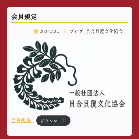
会員規定
2024.7.22
ブログ
,
貝合貝覆文化協会
会員規程-
ダウンロード