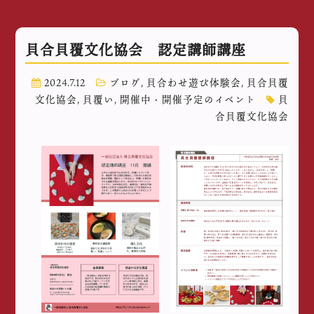
貝合貝覆文化協会 認定講師講座
2024.7.12
ブログ
,
貝合わせ遊び体験会
,
貝合貝覆
文化協会
,
貝覆い
,
開催中・開催予定のイベント
貝
合貝覆文化協会