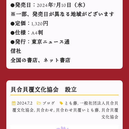
発売日：
年
月
日（水）
●
2024
7
10
※一部、発売日が異なる地域がございます
定価：
円
●
1,320
仕様：
判
●
A4
発行：東京ニュース通
●
信社
全国の書店、ネット書店
貝合貝覆文化協会 設立
2024.7.2
ブログ
とも藤
,
一般社団法人貝合貝
覆文化協会
,
貝合わせ
,
貝合わせ貝覆いとも藤
,
貝合貝覆
文化協会