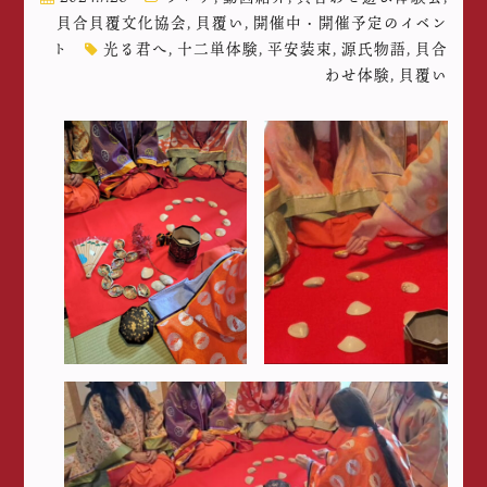
貝合貝覆文化協会
,
貝覆い
,
開催中・開催予定のイベン
ト
光る君へ
,
十二単体験
,
平安装束
,
源氏物語
,
貝合
わせ体験
,
貝覆い