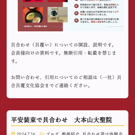
貝合わせ（貝覆い）についての開設、説明です。
会員様向けの資料です。無断引用・転載を禁じま
す。
お問い合わせ、引用についてのご相談は（一社）貝
合貝覆文化協会までご連絡ください。
平安装束で貝合わせ 大本山大聖院
2024.7.26
ブログ
,
動画紹介
,
貝合わせ遊び体験会
,