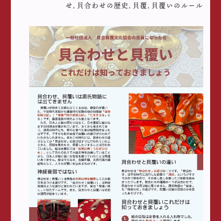
せ
,
貝合わせの歴史
,
貝覆
,
貝覆いのルール