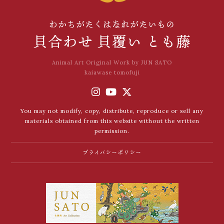
わかちがたくはなれがたいもの
貝合わせ 貝覆い とも藤
Animal Art Original Work by JUN SATO
kaiawase tomofuji
You may not modify, copy, distribute, reproduce or sell any
materials obtained from this website without the written
permission.
プライバシーポリシー