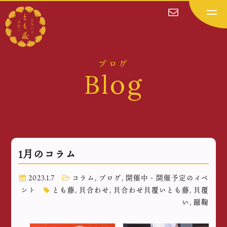
ブログ
Blog
1月のコラム
2023.1.7
コラム
,
ブログ
,
開催中・開催予定のイベ
ント
とも藤
,
貝合わせ
,
貝合わせ貝覆いとも藤
,
貝覆
い
,
蹴鞠