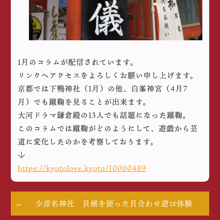
1月のコラムが配信されています。
リンクへアクセスをよろしくお願い申し上げます。
京都では下鴨神社（1月）の他、白峯神宮（4月7
月）でも蹴鞠を見ることが出来ます。
大河ドラマ鎌倉殿の13人でも話題になった蹴鞠。
このコラムでは蹴鞠がどのようにして、遊戯から芸
道に変化したのかを考察しております。
↓
https://kyotolove.kyoto/I0000489
少彦名神社 貝桶を使った貝合わせ遊び体験