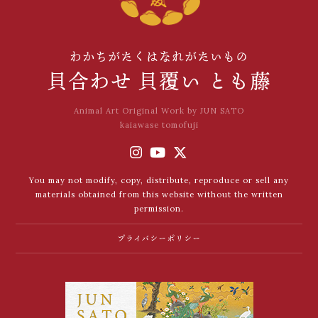
わかちがたくはなれがたいもの
貝合わせ 貝覆い とも藤
Animal Art Original Work by JUN SATO
kaiawase tomofuji
You may not modify, copy, distribute, reproduce or sell any
materials obtained from this website without the written
permission.
プライバシーポリシー