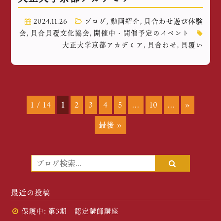
2024.11.26
ブログ
,
動画紹介
,
貝合わせ遊び体験
会
,
貝合貝覆文化協会
,
開催中・開催予定のイベント
大正大学京都アカデミア
,
貝合わせ
,
貝覆い
1 / 14
1
2
3
4
5
...
10
...
»
最後 »
最近の投稿
保護中: 第3期 認定講師講座