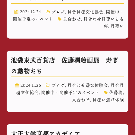
2024.12.24
ブログ
,
貝合貝覆文化協会
,
開催中・
開催予定のイベント
貝合わせ
,
貝合わせ貝覆いとも
藤
,
貝覆い
池袋東武百貨店 佐藤潤絵画展 寿ぎ
の動物たち
2024.11.26
ブログ
,
貝合わせ遊び体験会
,
貝合貝
覆文化協会
,
開催中・開催予定のイベント
佐藤潤
,
貝合わせ
,
貝覆い遊び体験
大正大学京都アカデミア