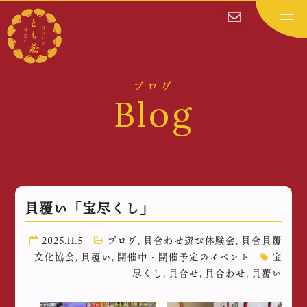
ブログ
Blog
貝覆い「宝尽くし」
2025.11.5
ブログ
,
貝合わせ遊び体験会
,
貝合貝覆
文化協会
,
貝覆い
,
開催中・開催予定のイベント
宝
尽くし
,
貝合せ
,
貝合わせ
,
貝覆い