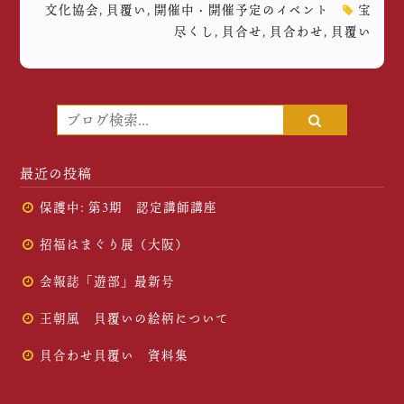
文化協会
,
貝覆い
,
開催中・開催予定のイベント
宝
尽くし
,
貝合せ
,
貝合わせ
,
貝覆い
最近の投稿
保護中: 第3期 認定講師講座
招福はまぐり展（大阪）
会報誌「遊部」最新号
王朝風 貝覆いの絵柄について
貝合わせ貝覆い 資料集