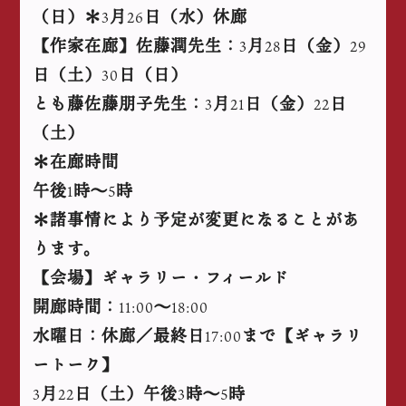
（日）＊
月
日（水）休廊
3
26
【作家在廊】佐藤潤先生：
月
日（金）
3
28
29
日（土）
日（日）
30
とも藤佐藤朋子先生：
月
日（金）
日
3
21
22
（土）
＊在廊時間
午後
時～
時
1
5
＊諸事情により予定が変更になることがあ
ります。
【会場】ギャラリー・フィールド
開廊時間：
～
11:00
18:00
水曜日：休廊／最終日
まで【ギャラリ
17:00
ートーク】
月
日（土）午後
時～
時
3
22
3
5