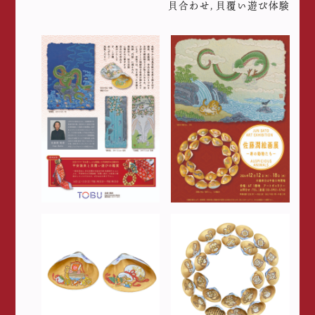
貝合わせ
,
貝覆い遊び体験