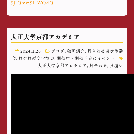
9j1Qmm9HWQdQ
大正大学京都アカデミア
2024.11.26
ブログ
,
動画紹介
,
貝合わせ遊び体験
会
,
貝合貝覆文化協会
,
開催中・開催予定のイベント
大正大学京都アカデミア
,
貝合わせ
,
貝覆い