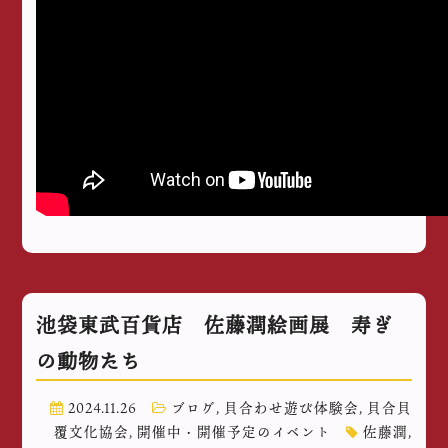
池袋東武百貨店 佐藤潤絵画展 寿ぎ
の動物たち
2024.11.26
ブログ
,
貝合わせ遊び体験会
,
貝合貝
覆文化協会
,
開催中・開催予定のイベント
佐藤潤
,