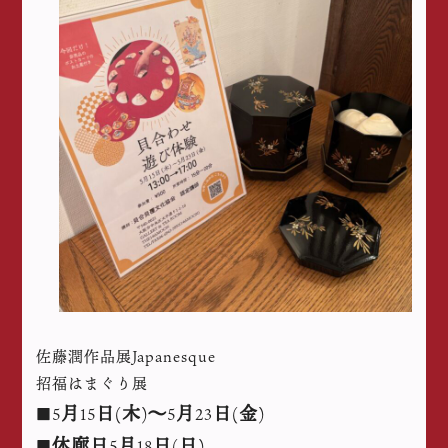
佐藤潤作品展Japanesque
招福はまぐり展
月
日
木
～
月
日
金
■5
15
(
)
5
23
(
)
休廊日
月
日
日
■
5
18
(
)