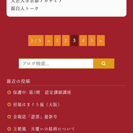
大正大学京都アカデミア
面白人トーク
3 / 5
«
1
2
3
4
5
»
最近の投稿
保護中: 第3期 認定講師講座
招福はまぐり展（大阪）
会報誌「遊部」最新号
王朝風 貝覆いの絵柄について