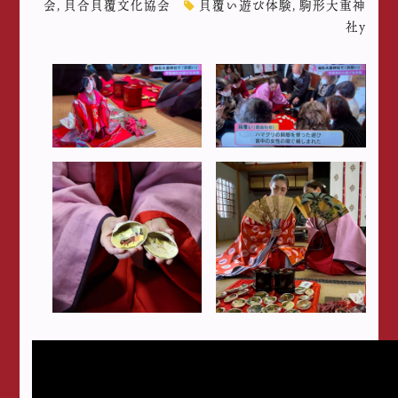
会
,
貝合貝覆文化協会
貝覆い遊び体験
,
駒形大重神
社y