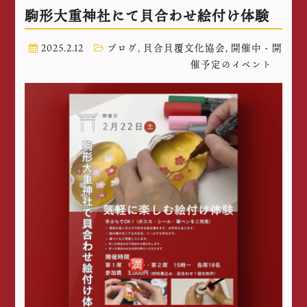
駒形大重神社にて貝合わせ絵付け体験
2025.2.12
ブログ
,
貝合貝覆文化協会
,
開催中・開
催予定のイベント