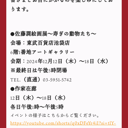
皆さまとお目にかかるのを楽しみにしてお
ります。
佐藤潤絵画展～寿ぎの動物たち〜
●
会場：東武百貨店池袋店
階
番地アートギャラリー
6
1
会期：
年
月
日（木）～
日（水）
2024
12
12
18
※最終日は午後
時閉場
5
（直通）
TEL.
03-5951-5742
作家在廊
●
日（木）～
日（水）
12
18
各日午後
時～午後
時
1
5
イベントの様子はこちらからご覧ください。
https://youtube.com/shorts/q0xDFeYr4iI?si=tlY-