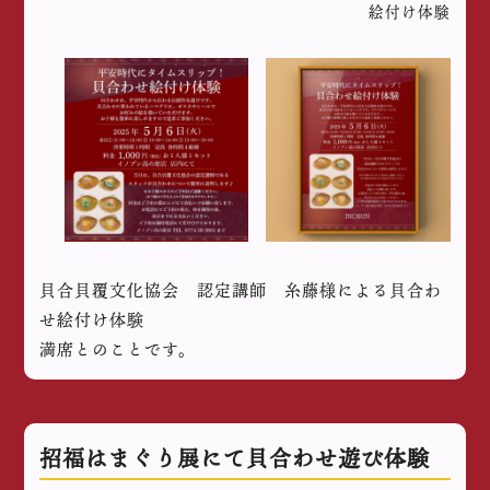
絵付け体験
貝合貝覆文化協会 認定講師 糸藤様による貝合わ
せ絵付け体験
満席とのことです。
招福はまぐり展にて貝合わせ遊び体験