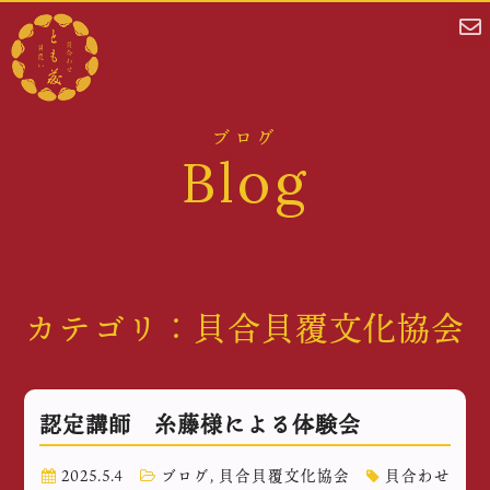
ブログ
Blog
カテゴリ：貝合貝覆文化協会
認定講師 糸藤様による体験会
2025.5.4
ブログ
,
貝合貝覆文化協会
貝合わせ