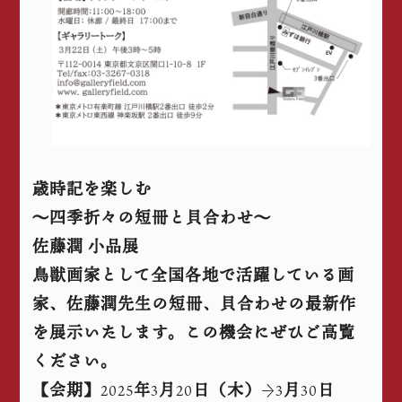
歳時記を楽しむ
〜四季折々の短冊と貝合わせ〜
佐藤潤
小品展
鳥獣画家として全国各地で活躍している画
家、佐藤潤先生の短冊、貝合わせの最新作
を展示いたします。この機会にぜひご高覧
ください。
【会期】
年
月
日（木）
月
日
2025
3
20
→3
30