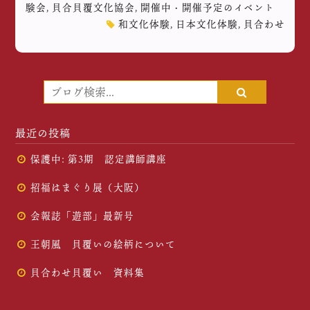
験会
,
貝合貝覆文化協会
,
開催中・開催予定のイベント
和文化体験
,
日本文化体験
,
貝合わせ
最近の投稿
保護中: 第3期 認定講師講座
招福はまぐり展（大阪）
会報誌「遊部」最新号
王朝風 貝覆いの絵柄について
貝合わせ貝覆い 資料集