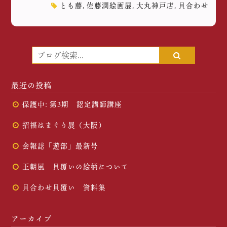
とも藤
,
佐藤潤絵画展
,
大丸神戸店
,
貝合わせ
最近の投稿
保護中: 第3期 認定講師講座
招福はまぐり展（大阪）
会報誌「遊部」最新号
王朝風 貝覆いの絵柄について
貝合わせ貝覆い 資料集
アーカイブ