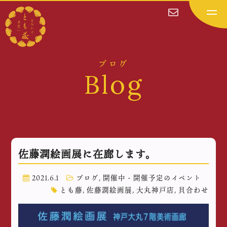
ブログ
Blog
佐藤潤絵画展に在廊します。
2021.6.1
ブログ
,
開催中・開催予定のイベント
とも藤
,
佐藤潤絵画展
,
大丸神戸店
,
貝合わせ