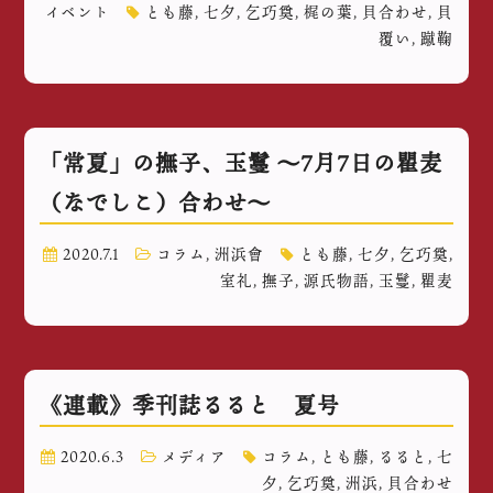
イベント
とも藤
,
七夕
,
乞巧奠
,
梶の葉
,
貝合わせ
,
貝
覆い
,
蹴鞠
「常夏」の撫子、玉鬘 〜7月7日の瞿麦
（なでしこ）合わせ〜
2020.7.1
コラム
,
洲浜會
とも藤
,
七夕
,
乞巧奠
,
室礼
,
撫子
,
源氏物語
,
玉鬘
,
瞿麦
《連載》季刊誌るると 夏号
2020.6.3
メディア
コラム
,
とも藤
,
るると
,
七
夕
,
乞巧奠
,
洲浜
,
貝合わせ