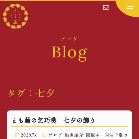
ブログ
Blog
タグ：七夕
とも藤の乞巧奠 七夕の飾り
2020.7.6
ブログ
,
動画紹介
,
開催中・開催予定の