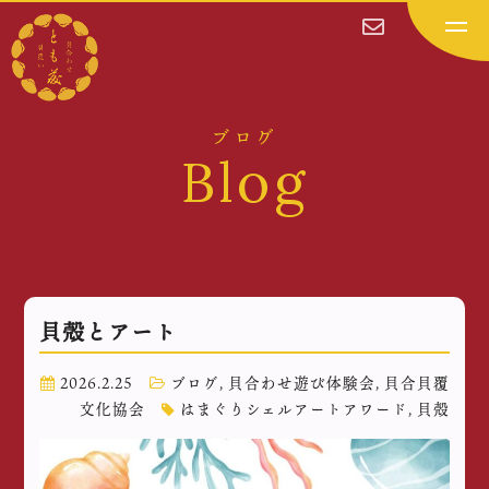
ブログ
Blog
貝殻とアート
2026.2.25
ブログ
,
貝合わせ遊び体験会
,
貝合貝覆
文化協会
はまぐりシェルアートアワード
,
貝殻