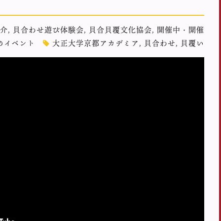
介
,
貝合わせ遊び体験会
,
貝合貝覆文化協会
,
開催中・開催
のイベント
大正大学京都アカデミア
,
貝合わせ
,
貝覆い