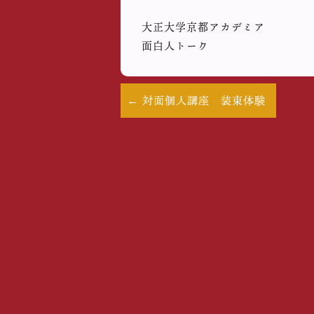
大正大学京都アカデミア
面白人トーク
対面個人講座 装束体験